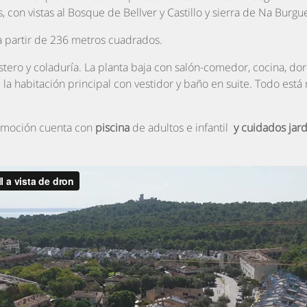
, con vistas al Bosque de Bellver y Castillo y sierra de Na Burgu
 a partir de 236 metros cuadrados.
stero y coladuría. La planta baja con salón-comedor, cocina, do
, la habitación principal con vestidor y baño en suite. Todo e
omoción cuenta con
piscina
de adultos e infantil
y cuidados jar