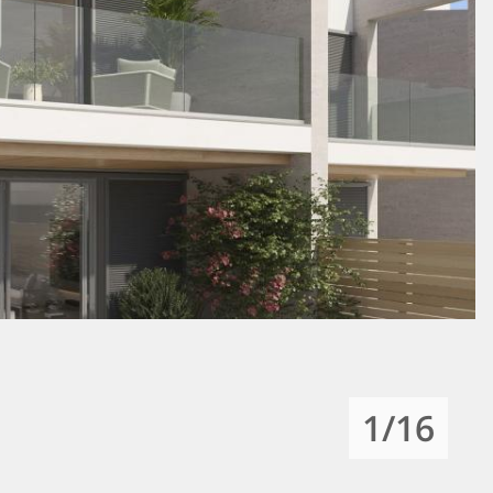
1
/16