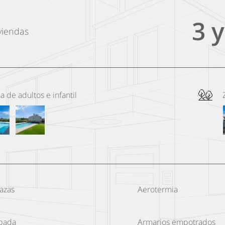
3 y
viendas
na de adultos e infantil
azas
Aerotermia
ipada
Armarios empotrados