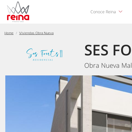
Pasar
al
Conoce Reina
contenido
principal
Home
Viviendas Obra Nueva
SES FO
Obra Nueva Mal