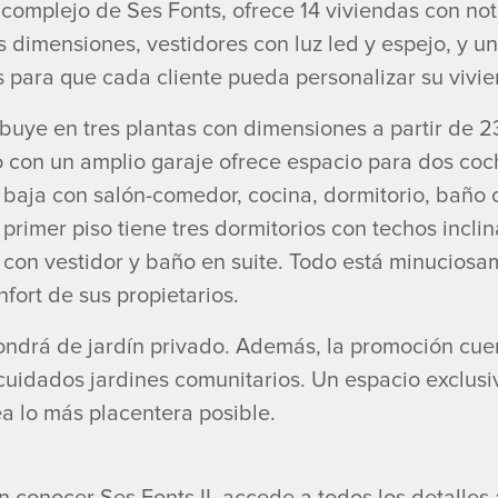
 complejo de Ses Fonts, ofrece 14 viviendas con n
s dimensiones, vestidores con luz led y espejo, y u
 para que cada cliente pueda personalizar su vivie
ribuye en tres plantas con dimensiones a partir de 
 con un amplio garaje ofrece espacio para dos coch
a baja con salón-comedor, cocina, dormitorio, baño
 primer piso tiene tres dormitorios con techos inclin
l con vestidor y baño en suite. Todo está minucio
fort de sus propietarios.
ndrá de jardín privado. Además, la promoción cue
 cuidados jardines comunitarios. Un espacio exclusi
ea lo más placentera posible.
n conocer Ses Fonts II, accede a todos los detalles 