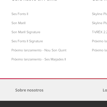
Ses Fonts II
Skyline P
Son Marill
Skyline Pl
Son Marill Signature
T-VRÈX 2.2
Ses Fonts II Signature
Próximo l
Próximo lanzamiento - Nou Son Quint
Próximo l
Próximo lanzamiento - Ses Marjades II
Sobre nosotros
Lo