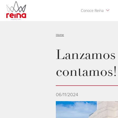
Pasar
al
Conoce Reina
contenido
principal
Home
Lanzamos 
contamos!
06/11/2024