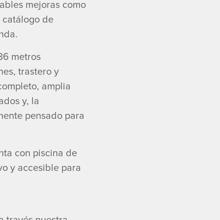
otables mejoras como
n catálogo de
nda.
236 metros
es, trastero y
 completo, amplia
ados y, la
samente pensado para
nta con piscina de
vo y accesible para
a través nuestra