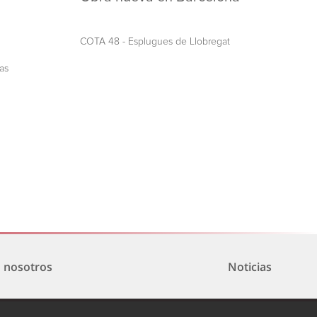
COTA 48 - Esplugues de Llobregat
as
n nosotros
Noticias