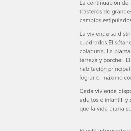
La continuación del
trasteros de grande
cambios estipulados
La vivienda se dist
cuadrados.El sótano
coladuría. La plant
terraza y porche. El
habitación principa
lograr el máximo con
Cada vivienda dispo
adultos e infantil y
que la vida diaria s
Si está interesado e