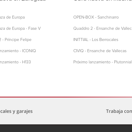
laza de Europa
OPEN-BOX - Sanchinarro
aza de Europa - Fase V
Quaddro 2 - Ensanche de Vallec
 - Príncipe Felipe
INITTIAL - Los Berrocales
anzamiento - ICONIQ
CIVIQ - Ensanche de Vallecas
anzamiento - H133
Próximo lanzamiento - Plutonnial
cales y garajes
Trabaja co