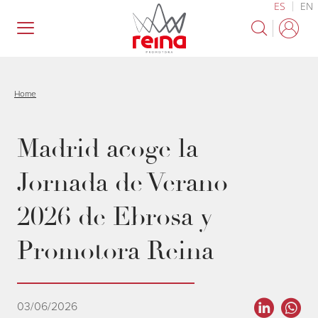
ES
EN
Pasar
al
contenido
principal
Home
Madrid acoge la
Jornada de Verano
2026 de Ebrosa y
Promotora Reina
03/06/2026