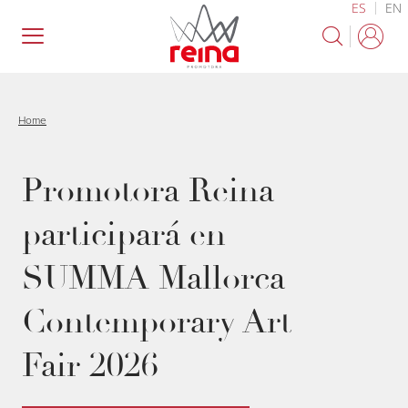
ES
EN
Pasar
al
contenido
principal
Home
Promotora Reina
participará en
SUMMA Mallorca
Contemporary Art
Fair 2026