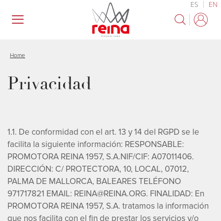
ES
EN
Skip
to
main
content
Home
Privacidad
1.1. De conformidad con el art. 13 y 14 del RGPD se le
facilita la siguiente información: RESPONSABLE:
PROMOTORA REINA 1957, S.A.NIF/CIF: A07011406.
DIRECCIÓN: C/ PROTECTORA, 10, LOCAL, 07012,
PALMA DE MALLORCA, BALEARES TELÉFONO
971717821 EMAIL: REINA@REINA.ORG. FINALIDAD: En
PROMOTORA REINA 1957, S.A. tratamos la información
que nos facilita con el fin de prestar los servicios y/o